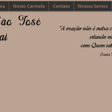
ma
Nosso Carmelo
Contato
Nossos Santos
São José
"A oração não é outra c
aí
estando mu
com Quem sab
(Santa T