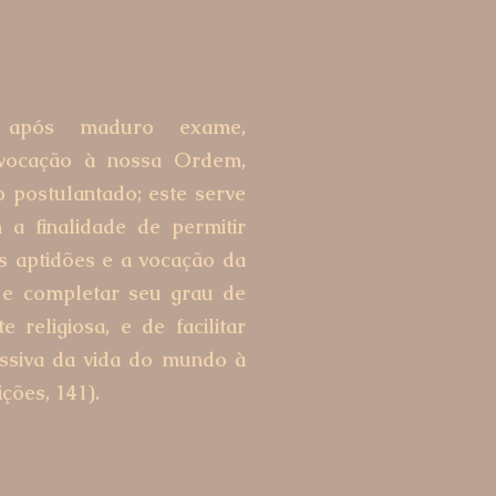
, após maduro exame,
 vocação à nossa Ordem,
 postulantado; este serve
 a finalidade de permitir
s aptidões e a vocação da
r e completar seu grau de
e religiosa, e de facilitar
siva da vida do mundo à
ições, 141).