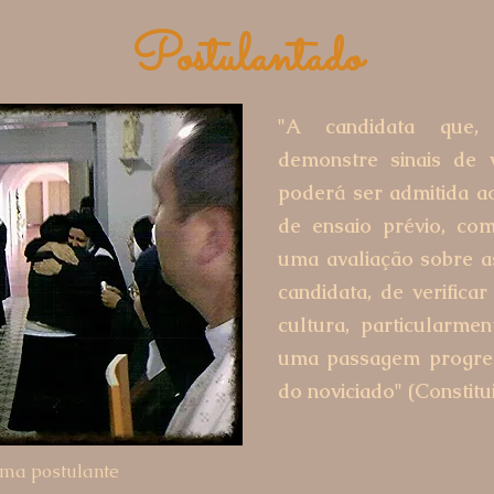
Postulantado
"A candidata que
demonstre sinais de
poderá ser admitida ao
de ensaio prévio, com
uma avaliação sobre a
candidata, de verifica
cultura, particularment
uma passagem progres
do noviciado" (Constitu
uma postulante