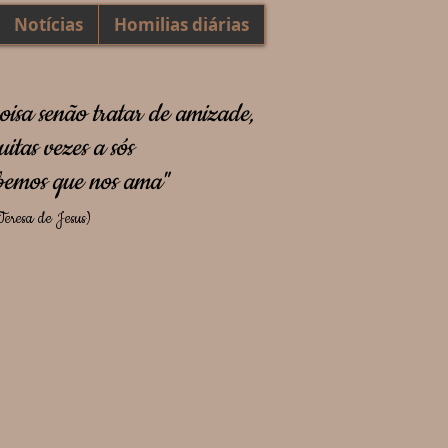
Notícias
Homilias diárias
oisa senão tratar de amizade,
itas vezes a sós
emos que nos ama"
eresa de Jesus)